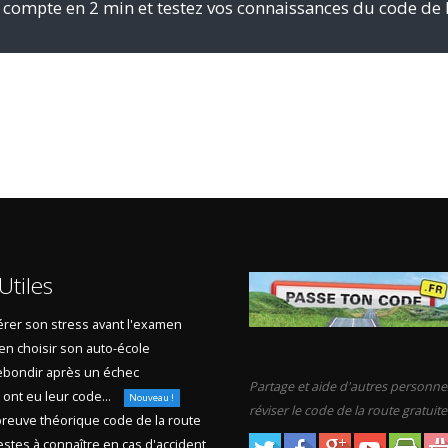
 compte en 2 min et testez vos connaissances du code de 
Utiles
rer son stress avant l'examen
en choisir son auto-école
bondir après un échec
Partage et aide d'autres personne
s ont eu leur code...
Nouveau !
réviser le code de la route gratuit
reuve théorique code de la route
stes à connaître en cas d'accident