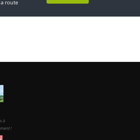
la route
s à
ement !