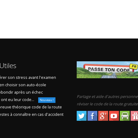
Utiles
rer son stress avant l'examen
en choisir son auto-école
bondir après un échec
Partage et aide d'autres personne
s ont eu leur code...
Nouveau !
réviser le code de la route gratuit
reuve théorique code de la route
stes à connaître en cas d'accident