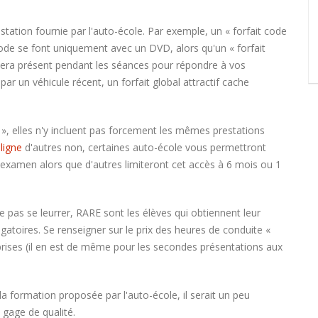
estation fournie par l'auto-école. Par exemple, un « forfait code
ode se font uniquement avec un DVD, alors qu'un « forfait
sera présent pendant les séances pour répondre à vos
ar un véhicule récent, un forfait global attractif cache
 », elles n'y incluent pas forcement les mêmes prestations
ligne
d'autres non, certaines auto-école vous permettront
 l'examen alors que d'autres limiteront cet accès à 6 mois ou 1
ne pas se leurrer, RARE sont les élèves qui obtiennent leur
atoires. Se renseigner sur le prix des heures de conduite «
prises (il en est de même pour les secondes présentations aux
la formation proposée par l'auto-école, il serait un peu
n gage de qualité.