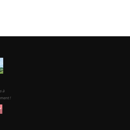
s à
ement !