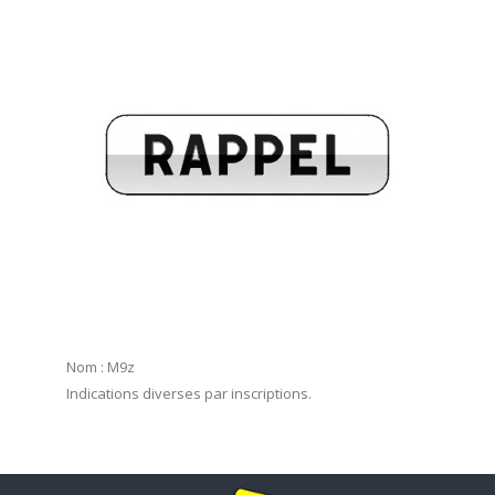
Nom : M9z
Indications diverses par inscriptions.