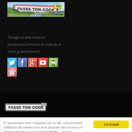
Partage et aide d'autres
personnes à réviser le code de la
route gratuitement !
© Copyright 2010-2026.
En poursuivant votre navigation sur ce site, vous acceptez
J'ai compris
l’utilisation de cookies pour vous proposer des contenus et
FAQ
Mentions légales
Contact
services adaptés à vos centres d’intérêts.
+ d'infos