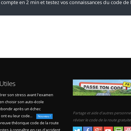
 compte en 2 min et testez vos connaissances du code de 
Utiles
rer son stress avant l'examen
en choisir son auto-école
bondir après un échec
Partage et aide d'autres personne
s ont eu leur code...
Nouveau !
réviser le code de la route gratuit
reuve théorique code de la route
stes à connaître en cas d'accident