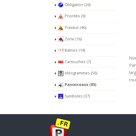
Obligation (26)
Priorités (9)
Travaux (46)
Zone (16)
Balises (14)
No
Cartouches (7)
Pan
lar
Idéogrammes (56)
rou
Panonceaux (85)
Symboles (37)