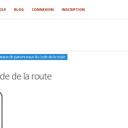
OLE
BLOG
CONNEXION
INSCRIPTION
nneaux de panonceaux du code de la route
de de la route