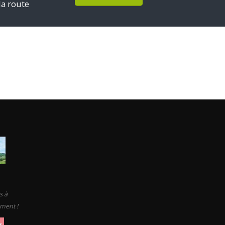
la route
s à
ement !