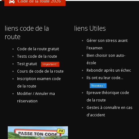
Code de la route 2026
liens code de la
liens Utiles
route
Gérer son stress avant
l'examen
Code de la route gratuit
Bien choisir son auto-
Tests code de la route
école
Test gratuit
Important !
Rebondir après un échec
Cours de code de la route
Ils ont eu leur code...
Inscription examen code
de la route
Nouveau !
Epreuve théorique code
Modifier / Annuler ma
de la route
réservation
Gestes à connaître en cas
d'accident