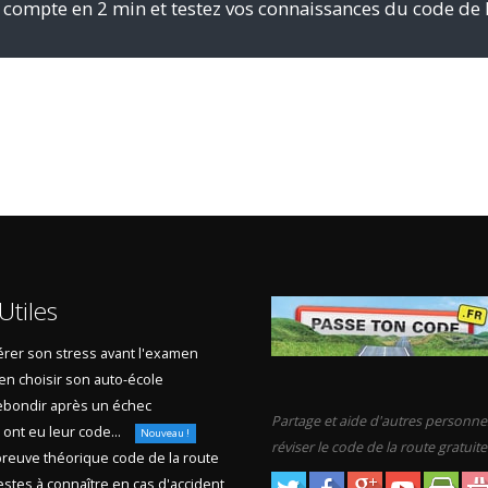
 compte en 2 min et testez vos connaissances du code de 
Utiles
rer son stress avant l'examen
en choisir son auto-école
bondir après un échec
Partage et aide d'autres personne
s ont eu leur code...
Nouveau !
réviser le code de la route gratuit
reuve théorique code de la route
stes à connaître en cas d'accident