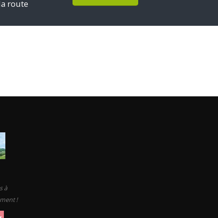
la route
s à
ement !