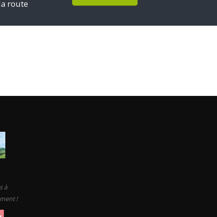
la route
s à
ement !