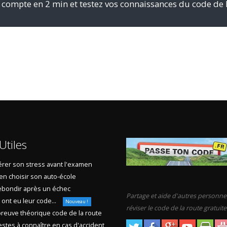
 compte en 2 min et testez vos connaissances du code de 
Utiles
rer son stress avant l'examen
en choisir son auto-école
bondir après un échec
Partage et aide d'autres personne
s ont eu leur code...
Nouveau !
réviser le code de la route gratuit
reuve théorique code de la route
stes à connaître en cas d'accident