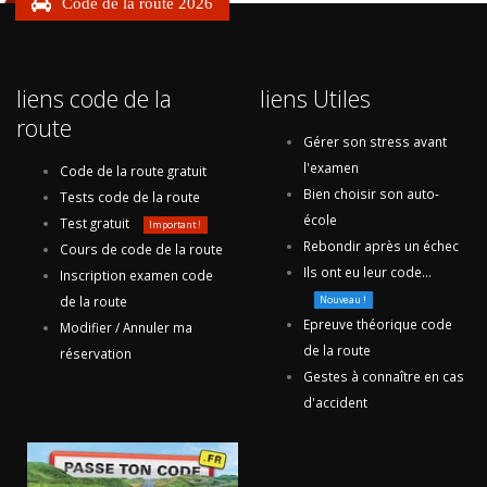
Code de la route 2026
liens code de la
liens Utiles
route
Gérer son stress avant
l'examen
Code de la route gratuit
Bien choisir son auto-
Tests code de la route
école
Test gratuit
Important !
Rebondir après un échec
Cours de code de la route
Ils ont eu leur code...
Inscription examen code
de la route
Nouveau !
Epreuve théorique code
Modifier / Annuler ma
de la route
réservation
Gestes à connaître en cas
d'accident