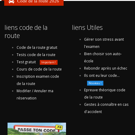
Code de la route 2026
liens code de la
liens Utiles
route
Gérer son stress avant
l'examen
Code de la route gratuit
Bien choisir son auto-
Tests code de la route
école
Test gratuit
Important !
Rebondir après un échec
Cours de code de la route
Ils ont eu leur code...
Inscription examen code
de la route
Nouveau !
Epreuve théorique code
Modifier / Annuler ma
de la route
réservation
Gestes à connaître en cas
d'accident